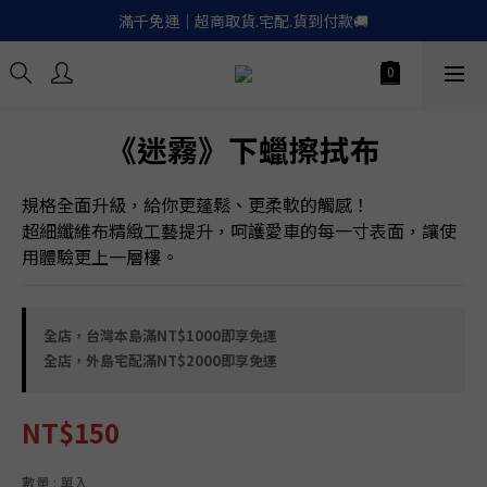
滿千免運｜超商取貨.宅配.貨到付款🚚
滿千免運｜超商取貨.宅配.貨到付款🚚
Apple.LinePay｜信用卡６期零利率
喚醒御守｜30天滿意保證. 無條件退費
《迷霧》下蠟擦拭布
滿千免運｜超商取貨.宅配.貨到付款🚚
規格全面升級，給你更蓬鬆、更柔軟的觸感！
超細纖維布精緻工藝提升，呵護愛車的每一寸表面，讓使
用體驗更上一層樓。
全店，台灣本島滿NT$1000即享免運
全店，外島宅配滿NT$2000即享免運
NT$150
數量
: 單入