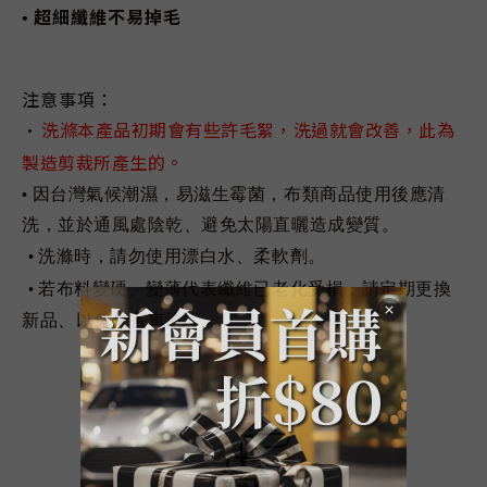
超細纖維不易掉毛
•
注意事項：
洗滌本產品初期會有些許毛絮，洗過就會改善，此為
•
製造剪裁所產生的。
因台灣氣候潮濕，易滋生霉菌，布類商品使用後應清
•
洗，並於通風處陰乾、避免太陽直曬造成變質。
洗滌時，請勿使用漂白水、柔軟劑。
•
若布料變硬、變薄代表纖維已老化受損，請定期更換
•
新品、以免傷害車漆。