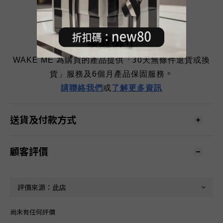
喚醒御守
30
WAKE ME
為購買的產品提供「
天無條件退貨或換
6
。
貨」服務及
個月產品保固服務
請
聯
絡我們
或
了解更多資訊
送貨及付款方式
顧客評價
尚未有任何評價