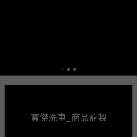
寶傑洗車_商品監製