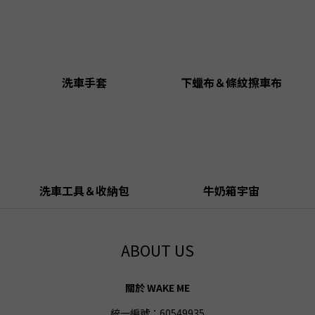
洗車手套
下蠟布＆條紋擦車布
洗車工具＆收納包
牛奶箱宇宙
ABOUT US
關於 WAKE ME
統一編號：60549935