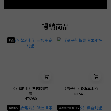
暢銷商品
新品
《阿姆斯壯》三核陶瓷封
《影子》折疊洗車水桶
體
NT$450
NT$980
韓國製造
🏆韓國評比第二名