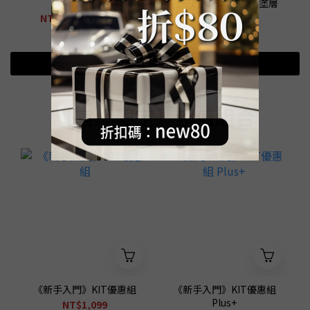
《甦醒》奈米噴霧
《守門員》陶瓷輪胎塗層
NT$650 ~ NT$1,199
NT$680
查看更多
【官網限定】超值組合
《新手入門》KIT優惠組
《新手入門》KIT優惠組
Plus+
NT$1,099