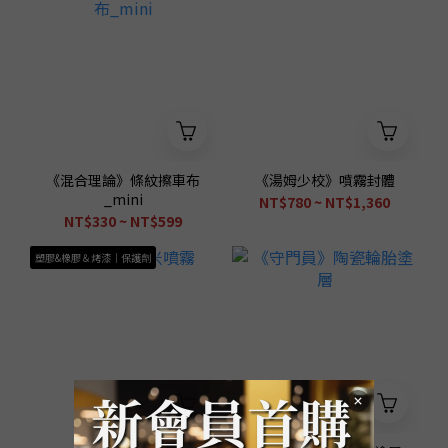
《混合理論》條紋擦車布
《湯姆少校》噴霧封體
_mini
NT$780 ~ NT$1,360
NT$330 ~ NT$599
塑膠&橡膠＆烤漆｜保護劑