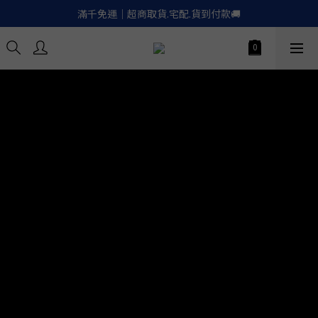
滿千免運｜超商取貨.宅配.貨到付款🚚
滿千免運｜超商取貨.宅配.貨到付款🚚
Apple.LinePay｜信用卡６期零利率
喚醒御守｜30天滿意保證. 無條件退費
滿千免運｜超商取貨.宅配.貨到付款🚚