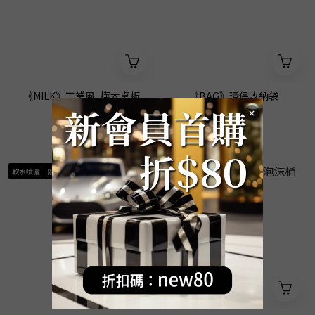
《MILK》工業風_樺木桌板
《BAG》環保收納袋
NT$680
NT$88
軟水噴灑｜限定宅配
噴泡沫｜限定宅配