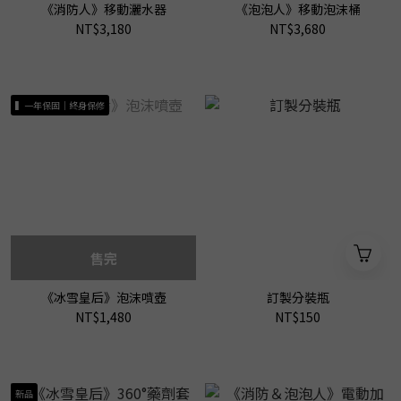
《消防人》移動灑水器
《泡泡人》移動泡沫桶
NT$3,180
NT$3,680
▍一年保固｜終身保修
售完
《冰雪皇后》泡沫噴壺
訂製分裝瓶
NT$1,480
NT$150
新品