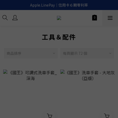
滿千免運｜超商取貨.宅配.貨到付款🚚
Apple.LinePay｜信用卡６期零利率
喚醒御守｜30天滿意保證. 無條件退費
滿千免運｜超商取貨.宅配.貨到付款🚚
工具＆配件
商品排序
每頁顯示 72 個