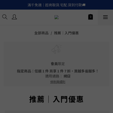
滿千免運｜超商取貨.宅配.貨到付款🚚
滿千免運｜超商取貨.宅配.貨到付款🚚
Apple.LinePay｜信用卡６期零利率
喚醒御守｜30天滿意保證. 無條件退費
全部商品
推薦｜入門優惠
滿千免運｜超商取貨.宅配.貨到付款🚚
會員
限定
指定商品：任選 1 件 另享 1 件 7 折，買越多省越多！
適用通路：
網店
條款與細則
推薦｜入門優惠