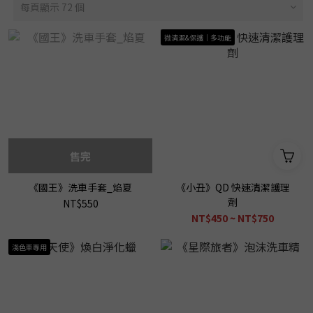
每頁顯示 72 個
微清潔&保護｜多功能
售完
《國王》洗車手套_焰夏
《小丑》QD 快速清潔護理
劑
NT$550
NT$450 ~ NT$750
淺色車專用