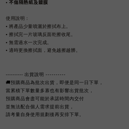
不傷隔熱紙及鍍膜
•
使用說明：
• 將產品少量噴灑於擦拭布上。
• 擦拭完一片玻璃反面乾擦收尾。
• 無需過水一次完成。
• 適時更換擦拭面，避免越擦越髒。
----------
----------
出貨說明
🚚
預購商品為批次出貨，即便是同一日下單，
當累積下單數量多寡也有影響出貨批次，
預購商品會盡可能於承諾時間內交付
並無法配合個人需求提前出貨，
請考量自身使用規劃後再安排下單。