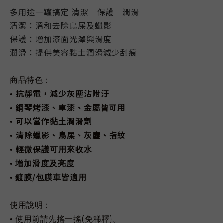
多用途一罐搞定 清潔｜保護｜潤滑
清潔：溫和去除鳥屎及蠟影
保護：增加漆面光澤與滑度
潤滑：提供美容黏土潤滑減少刮痕
商品特色：
抗靜電，減少灰塵沾附汙
•
鋼琴烤漆、車漆、金屬皆可用
•
可以當作黏土潤滑劑
•
清除蠟影、鳥屎、灰塵、指紋
•
•
輕微保護可用來收水
•
增加滑度及亮度
/
•
鍍膜
包膜車皆適用
使用說明：
(
)
• 使用前請先搖一搖
免稀釋
。