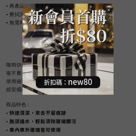
• 將產品少量噴灑於擦拭布上。
• 擦拭完後再將布反面擦拭即完成
• 無需再過水一次完成
《玻璃紳士》玻璃清潔劑
隨時快速溫和清潔你的玻璃，
毫不費力地去除髒污、指紋，
使用過程散發著淡雅的香氣，
感受細而不膩的紳士品味。
商品特色：
快速清潔，來去不留痕跡
•
無須過水，輕鬆清除玻璃髒污
•
車內車外玻璃皆可使用
•