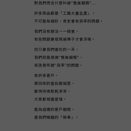
對我們而言什麼叫做"售後服務".....
許多商品都是「工廠大量生產」，
不可能每個好，肯定會有良率的問題。
我們沒有辦法一一檢查，
有些問題要使用過陣子才會浮現。
但只要我們還在的一天，
我們就能透過"售後服務"，
來改善所謂"良率"的問題。
有許多客戶，
寄回來的皇后跟城堡，
都保持得乾乾淨淨，
大家都相當愛惜。
能為這樣的客戶服務，
是我們喚醒的「榮幸」。