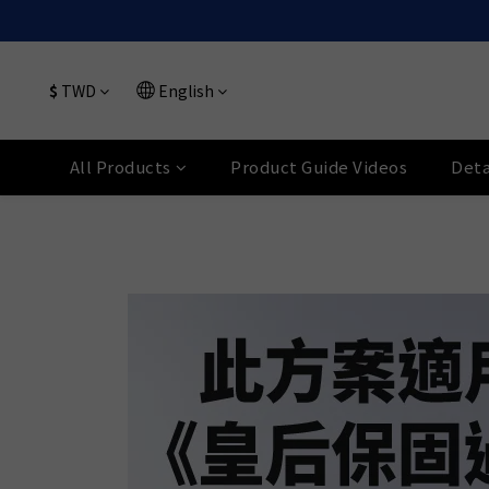
$
TWD
English
All Products
Product Guide Videos
Deta