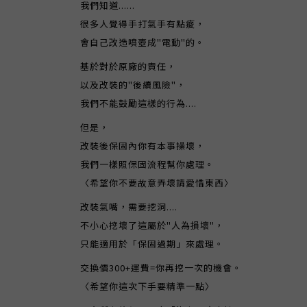
我們知道......
很多人覺得手打氣手有點痠，
會自己改造噴壺成"電動"的。
基於對於原廠的責任，
以及改裝的"後續風險"，
我們不能鼓勵這樣的行為....
但是，
改裝後保固內你有本事操壞，
我們一樣照保固流程幫你處理。
〈希望你不要故意弄壞請愛惜東西〉
改裝氣嘴，需要挖洞....
不小心挖壞了這屬於"人為損壞"，
只能適用於「保固過期」來處理。
交換價300+運費=你再挖一次的機會。
〈希望你這次下手要精準一點〉