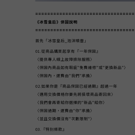
=================================
《冰雪皇后》保固說明
=================================
首先「冰雪皇后_泡沫噴壺」
01.從商品購買起享有『一年保固』
〈提供專人線上故障排除服務〉
〈保固內商品如有瑕疵"免費維修"或"更換新品"〉
〈保固內，運費由"我們"承擔〉
02.如果你是『商品保固已經過期』超過一年
〈適用交換價格你要先將損壞商品寄回來〉
〈我們會再寄給你選擇的"新品"給你〉
〈保固過期，運費由"你"承擔〉
〈並且交換價沒有"次數限制"〉
03.『特別條款』