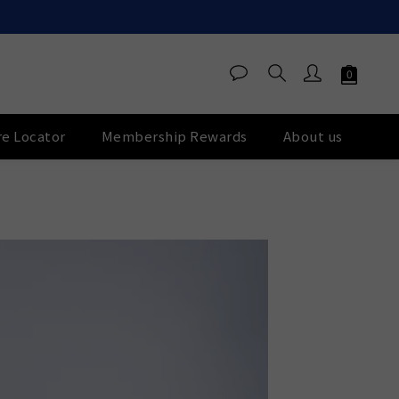
re Locator
Membership Rewards
About us