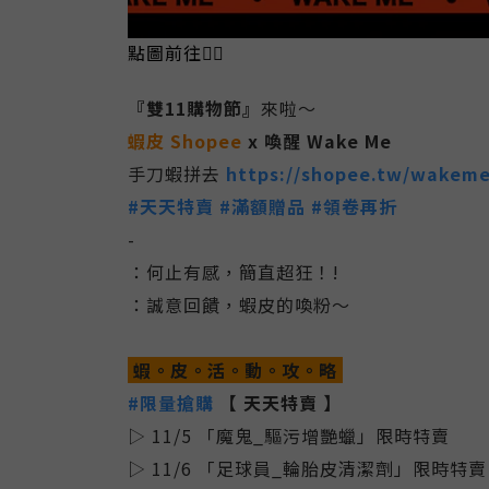
點圖前往👆🏻
『雙11購物節』
來啦～
蝦皮 Shopee
x
喚醒 Wake Me
手刀蝦拼去
https://shopee.tw/wakem
#
天天特賣
#
滿額贈品
#
領卷再折
-
：何止有感，簡直超狂！!
：誠意回饋，蝦皮的喚粉～
蝦。皮。活。動。攻。略
#限量搶購
【 天天特賣 】
▷ 11/5 「魔鬼_驅污增艷蠟」限時特賣
▷ 11/6 「足球員_輪胎皮清潔劑」限時特賣