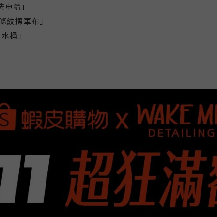
沫洗車精」
ini條紋擦車布」
洗車水桶」
」