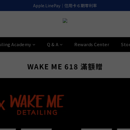
滿千免運｜超商取貨.宅配.貨到付款🚚
Apple.LinePay｜信用卡６期零利率
喚醒御守｜30天滿意保證. 無條件退費
滿千免運｜超商取貨.宅配.貨到付款🚚
iling Academy
Q & A
Rewards Center
Sto
WAKE ME 618 滿額贈