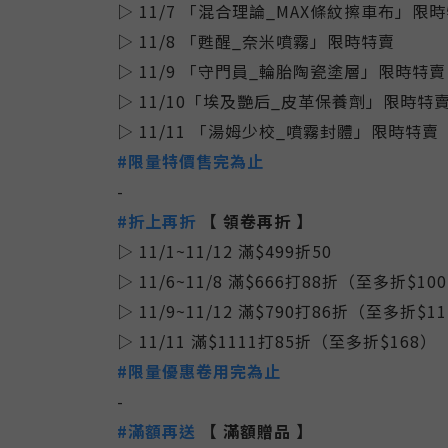
▷ 11/7 「混合理論_MAX條紋擦車布」限
▷ 11/8 「甦醒_奈米噴霧」限時特賣
▷ 11/9 「守門員_輪胎陶瓷塗層」限時特賣
▷ 11/10「埃及艷后_皮革保養劑」限時特
▷ 11/11 「湯姆少校_噴霧封體」限時特賣
#
限量特價售完為止
-
#折上再折
【 領卷再折 】
▷ 11/1~11/12 滿$499折50
▷ 11/6~11/8 滿$666打88折（至多折$10
▷ 11/9~11/12 滿$790打86折（至多折$1
▷ 11/11 滿$1111打85折（至多折$168）
#
限量優惠卷用完為止
-
#滿額再送
【 滿額贈品 】