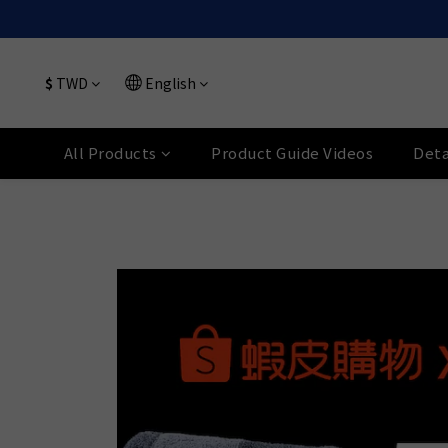
$
TWD
English
All Products
Product Guide Videos
Deta