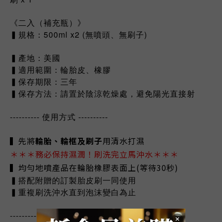
《二入（補充瓶）》
▍規格：500ml x2 (無噴頭、無刷子)
▍產地：美國
▍適用範圍：輪胎皮、橡膠
▍保存期限：三年
▍保存方法：請置於陰涼乾燥處，避免陽光直接射
---------- 使用方式 ----------
▍先將
輪胎、輪框及刷子
用清水打濕
＊＊＊務必保持濕潤！刷洗完立馬沖水＊＊＊
▍均勻地噴產品在輪胎橡膠表面上(等待30秒)
▍搭配附贈的訂製胎皮刷一同使用
▍重複刷洗沖水直到泡沫變白為止
---------- 注意事項 ----------