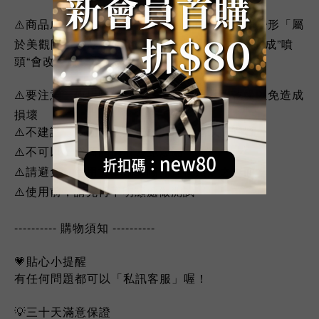
⚠️商品成分含有揮發物會造成產品的瓶罐收縮變形「屬
於美觀問題不影響使用」拿到商品，將”瓶蓋“換成”噴
頭“會改善瓶罐凹陷變形的問題.....
⚠️要注意，使用時保持濕潤，切勿讓藥劑乾燥以免造成
損壞
⚠️不建議，長期存放於車內高溫環境以防變質
⚠️不可以，將商品倒放避免滲漏
⚠️請避免，使用於高溫或陽光直接照射之表面
⚠️使用前，請先再不明顯處做測試
---------- 購物須知 ----------
💗貼心小提醒
有任何問題都可以「私訊客服」喔！
💡三十天滿意保證