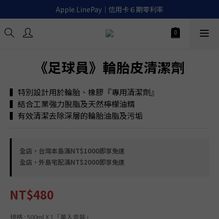
滿千免運｜超商取貨.宅配.貨到付款🚚
Apple.LinePay｜信用卡６期零利率
喚醒御守｜30天滿意保證. 無條件退費
滿千免運｜超商取貨.宅配.貨到付款🚚
《足球員》輪胎皮清潔劑
▍特別設計用於輪胎、橡膠『專用清潔劑』
▍結合工業強力脫脂及天然檸檬油精
▍有效清潔去除深層的輪胎油脂及污垢
全店，台灣本島滿NT$1000即享免運
全店，外島宅配滿NT$2000即享免運
NT$480
規格
: 500ml X 1「單入盒裝」