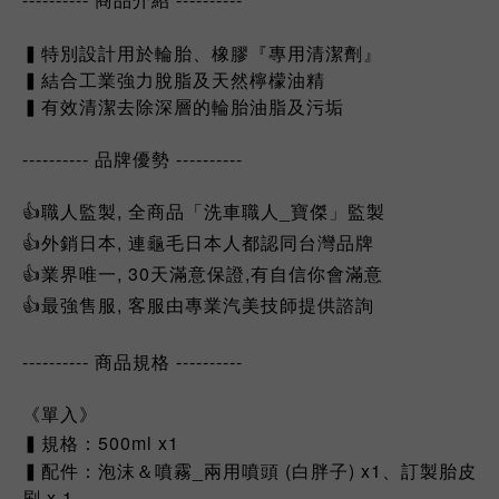
▍特別設計用於輪胎、橡膠『專用清潔劑』
▍結合工業強力脫脂及天然檸檬油精
▍有效清潔去除深層的輪胎油脂及污垢
---------- 品牌優勢 ----------
👍職人監製, 全商品「洗車職人_寶傑」監製
👍外銷日本, 連龜毛日本人都認同台灣品牌
👍業界唯一, 30天滿意保證,有自信你會滿意
👍最強售服, 客服由專業汽美技師提供諮詢
---------- 商品規格 ----------
《單入》
▍規格：500ml x1
▍配件：泡沫＆噴霧_兩用噴頭 (白胖子) x1、訂製胎皮
刷 x 1