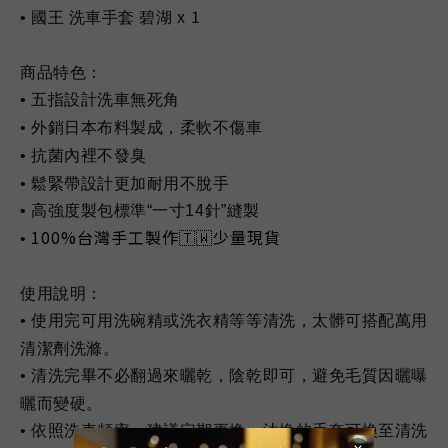
x 1
• 國王 洗車手套 碧湖
商品特色：
•
五指設計洗車無死角
• 外銷日本布料製成，柔軟不傷車
• 抗菌內裡不發臭
• 鬆緊帶設計更加耐用不脫手
•
​
高強度製包標準
“
一寸
14
針
”
縫製
100%台灣手工製作🇹🇼少量現貨
•
​
使用說明：
• 使用完可用洗碗精或洗衣精等等清洗，太髒可搭配萬用
清潔劑洗滌。
• 清洗完畢不必翻過來曬乾，陰乾即可，避免毛質因曬曝
曬而變硬。
• 依照洗車頻率，建議定期更換，汰換的手套可換至清洗