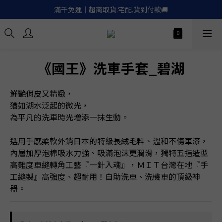
滿千免運｜超商取貨.宅配.貨到付款🚚
滿千免運｜超商取貨.宅配.貨到付款🚚
Apple.LinePay｜信用卡６期零利率
喚醒御守｜30天滿意保證. 無條件退費
《國王》洗車手套_碧湖
滿千免運｜超商取貨.宅配.貨到付款🚚
鮮艷俏皮又精緻，
猶如湖水泛起的微光，
為平凡的洗車時光增添一抹生動。
選用手感柔軟外銷日本的特級長絨毛料、溫和不傷車漆，
內層加厚泡棉吸水力強、吸滿泡沫更潤滑，獨特五指造型
高難度車縫轉角工藝『一針入魂』，ＭＩＴ台灣在地『手
工縫製』高強度、超耐用！自助洗車、洗機車的頂級神
器。