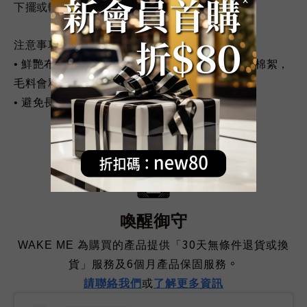
下擺或輪圈較髒的部件。
注意事項：
2-3
•
鮮艷布料色牢度達三級，前
次清洗會有少許棉絮，
毛料會釋出些微染劑，屬正常現象。
•
避免長時間浸泡清潔力強的洗劑
。
喚醒御守
30
WAKE ME
為購買的產品提供「
天無條件退貨或換
6
。
貨」服務及
個月產品保固服務
請
聯
絡我們
或
了解更多資訊