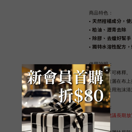
商品特色：
天然柑橘成分，使
•
柏油、瀝青去除
•
除膠、去蠟好幫手
•
獨特水溶性配方，
•
使用說明：
• 本產品不可稀釋。
• 均勻地噴灑在布
• 清潔完後用泡沫
注意事項：
•
藥劑不建議長期放
避免滲漏
。