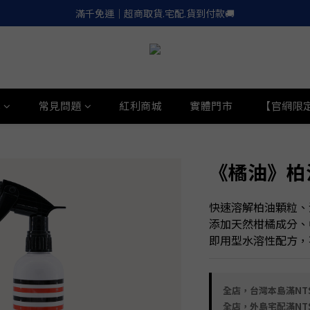
滿千免運｜超商取貨.宅配.貨到付款🚚
滿千免運｜超商取貨.宅配.貨到付款🚚
Apple.LinePay｜信用卡６期零利率
喚醒御守｜30天滿意保證. 無條件退費
滿千免運｜超商取貨.宅配.貨到付款🚚
學
常見問題
紅利商城
實體門市
【官網限
《橘油》柏
快速溶解柏油顆粒、
添加天然柑橘成分、
即用型水溶性配方，
全店，台灣本島滿NT$
全店，外島宅配滿NT$