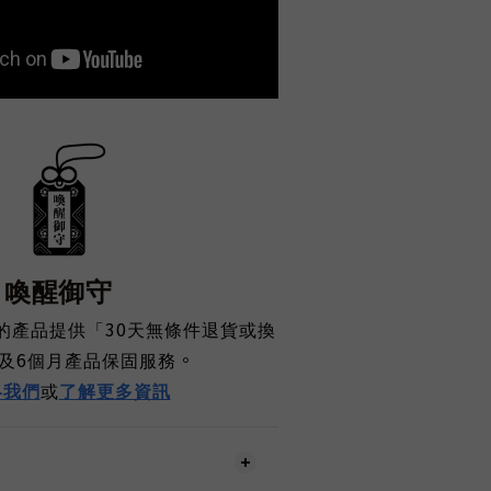
喚醒御守
30
的產品提供「
天無條件退貨或換
6
。
及
個月產品保固服務
絡我們
或
了解更多資訊