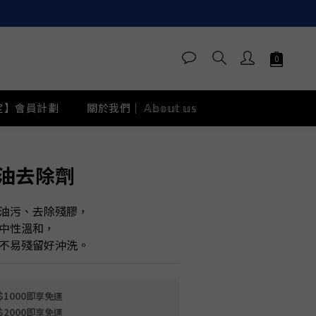
定】會員計劃
關於我們｜ 𝔸𝕓𝕠𝕦𝕥 𝕦𝕤
立即購買
油去除劑
油污、去除殘膠，
中性溫和，
不易殘留好沖洗。
1000即享免運
2000即享免運