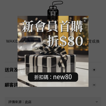
喚醒御守
30
WAKE ME
為購買的產品提供「
天無條件退貨或換
6
。
貨」服務及
個月產品保固服務
請
聯
絡我們
或
了解更多資訊
送貨及付款方式
顧客評價