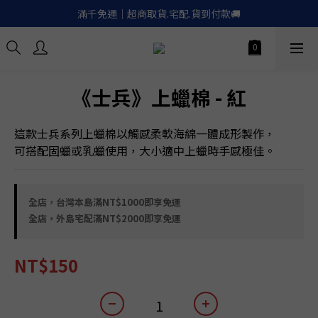
滿千免運｜超商取貨.宅配.貨到付款🚚
滿千免運｜超商取貨.宅配.貨到付款🚚
Apple.LinePay｜信用卡６期零利率
喚醒御守｜30天滿意保證. 無條件退費
《士兵》上蠟棉 - 紅
滿千免運｜超商取貨.宅配.貨到付款🚚
這款士兵系列上蠟棉以觸感柔軟海綿一體成形製作，
可搭配固蠟或乳蠟使用，大小適中上蠟時手感極佳。
全店，台灣本島滿NT$1000即享免運
全店，外島宅配滿NT$2000即享免運
NT$150