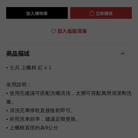
加入購物車
立即購買
加入追蹤清單
商品描述
x 1
• 士兵 上蠟棉 紅
使用說明：
• 使用完建議可搭配洗蠟清洗，太髒可搭配萬用清潔劑洗
滌。
• 清洗完畢擰乾直接陰乾即可。
• 依照洗車頻率，建議定期更換。
• 上蠟棉直徑約為9公分